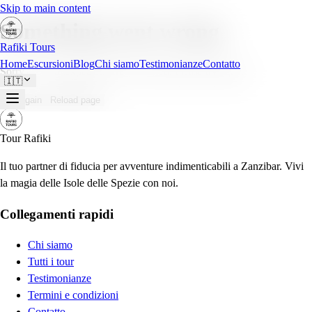
Skip to main content
Something went wrong
Rafiki Tours
Home
Escursioni
Blog
Chi siamo
Testimonianze
Contatto
Sorry — an unexpected error occurred. Please try again.
🇮🇹
Try again
Reload page
Tour Rafiki
Il tuo partner di fiducia per avventure indimenticabili a Zanzibar. Vivi
la magia delle Isole delle Spezie con noi.
Collegamenti rapidi
Chi siamo
Tutti i tour
Testimonianze
Termini e condizioni
Contatto