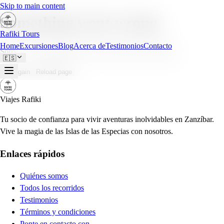
Skip to main content
Something went wrong
Rafiki Tours
Home
Excursiones
Blog
Acerca de
Testimonios
Contacto
Sorry — an unexpected error occurred. Please try again.
🇪🇸
Try again
Reload page
Viajes Rafiki
Tu socio de confianza para vivir aventuras inolvidables en Zanzíbar.
Vive la magia de las Islas de las Especias con nosotros.
Enlaces rápidos
Quiénes somos
Todos los recorridos
Testimonios
Términos y condiciones
Ponte en contacto con