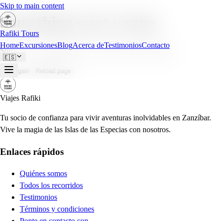
Skip to main content
Something went wrong
Rafiki Tours
Home
Excursiones
Blog
Acerca de
Testimonios
Contacto
Sorry — an unexpected error occurred. Please try again.
🇪🇸
Try again
Reload page
Viajes Rafiki
Tu socio de confianza para vivir aventuras inolvidables en Zanzíbar.
Vive la magia de las Islas de las Especias con nosotros.
Enlaces rápidos
Quiénes somos
Todos los recorridos
Testimonios
Términos y condiciones
Ponte en contacto con