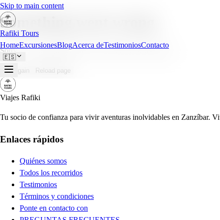
Skip to main content
Something went wrong
Rafiki Tours
Home
Excursiones
Blog
Acerca de
Testimonios
Contacto
Sorry — an unexpected error occurred. Please try again.
🇪🇸
Try again
Reload page
Viajes Rafiki
Tu socio de confianza para vivir aventuras inolvidables en Zanzíbar. Vi
Enlaces rápidos
Quiénes somos
Todos los recorridos
Testimonios
Términos y condiciones
Ponte en contacto con
PREGUNTAS FRECUENTES